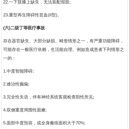
22.一下肢膝上缺失，无法装配假肢;
23.重型再生障碍性贫血(II型)。
(六)二级丁等医疗事故
存在器官缺失、大部分缺损、畸形情形之一，有严重功能障碍，
可能存在一般医疗依赖，生活能自理。例如造成患者下列情形之
一的：
1.中度智能障碍;
2.难治性癫痫;
3.完全性失语，伴有神经系统客观检查阳性所见;
4.双侧重度周围性面瘫;
5.面部中度毁容，或全身瘢痕面积大于70%;