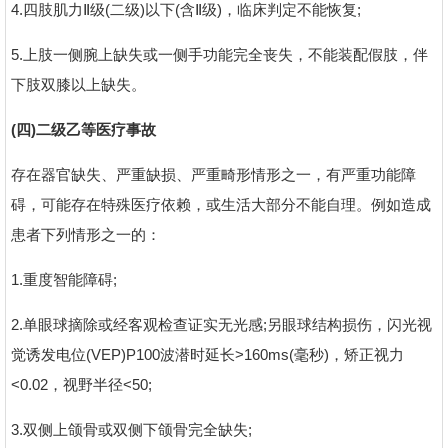
4.四肢肌力Ⅱ级(二级)以下(含Ⅱ级)，临床判定不能恢复;
5.上肢一侧腕上缺失或一侧手功能完全丧失，不能装配假肢，伴
下肢双膝以上缺失。
(四)二级乙等医疗事故
存在器官缺失、严重缺损、严重畸形情形之一，有严重功能障
碍，可能存在特殊医疗依赖，或生活大部分不能自理。例如造成
患者下列情形之一的：
1.重度智能障碍;
2.单眼球摘除或经客观检查证实无光感;另眼球结构损伤，闪光视
觉诱发电位(VEP)P100波潜时延长>160ms(毫秒)，矫正视力
<0.02，视野半径<50;
3.双侧上颌骨或双侧下颌骨完全缺失;