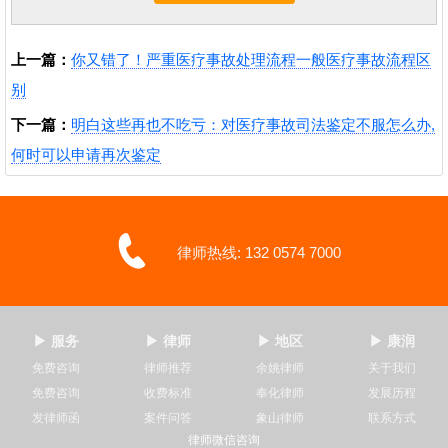
上一篇：
你又错了！严重医疗事故处理流程一般医疗事故流程区
别
下一篇：
明白这些再也不吃亏：对医疗事故司法鉴定不服怎么办,
何时可以申请再次鉴定
律师热线: 132 0574 7000
▶ 服务
▶ 律师
▶ 地区
▶ 康润
免费咨询
律师推荐
余姚律师
关于我们
免费咨询
收费标准
奉化律师
发展历程
发律师函
案件问答
象山律师
联系方式
律师微信咨询