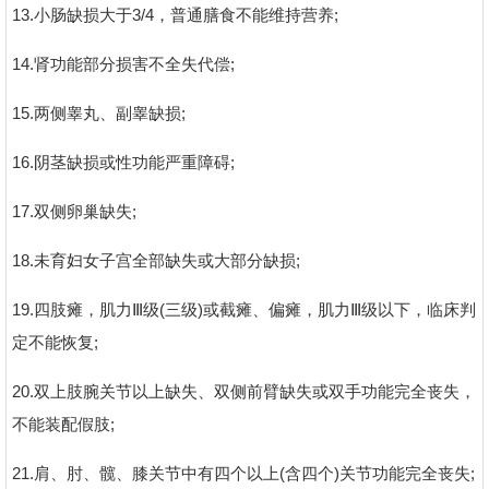
13.小肠缺损大于3/4，普通膳食不能维持营养;
14.肾功能部分损害不全失代偿;
15.两侧睾丸、副睾缺损;
16.阴茎缺损或性功能严重障碍;
17.双侧卵巢缺失;
18.未育妇女子宫全部缺失或大部分缺损;
19.四肢瘫，肌力Ⅲ级(三级)或截瘫、偏瘫，肌力Ⅲ级以下，临床判
定不能恢复;
20.双上肢腕关节以上缺失、双侧前臂缺失或双手功能完全丧失，
不能装配假肢;
21.肩、肘、髋、膝关节中有四个以上(含四个)关节功能完全丧失;