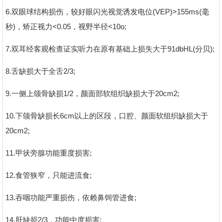
6.双眼球结构损伤，较好眼闪光视觉诱发电位(VEP)>155ms(毫
秒)，矫正视力<0.05，视野半径<10o;
7.双耳经客观检查证实听力在原有基础上损失大于91dbHL(分贝);
8.舌缺损大于全舌2/3;
9.一侧上颌骨缺损1/2，颜面部软组织缺损大于20cm2;
10.下颌骨缺损长6cm以上的区段，口腔、颜面软组织缺损大于
20cm2;
11.甲状旁腺功能重度损害;
12.食管狭窄，只能进流食;
13.吞咽功能严重损伤，依赖鼻饲管进食;
14.肝缺损2/3，功能中度损害;