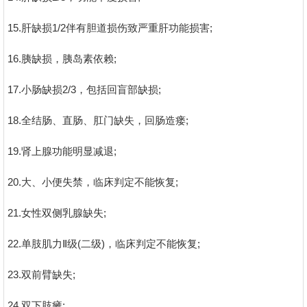
15.肝缺损1/2伴有胆道损伤致严重肝功能损害;
16.胰缺损，胰岛素依赖;
17.小肠缺损2/3，包括回盲部缺损;
18.全结肠、直肠、肛门缺失，回肠造瘘;
19.肾上腺功能明显减退;
20.大、小便失禁，临床判定不能恢复;
21.女性双侧乳腺缺失;
22.单肢肌力Ⅱ级(二级)，临床判定不能恢复;
23.双前臂缺失;
24.双下肢瘫;