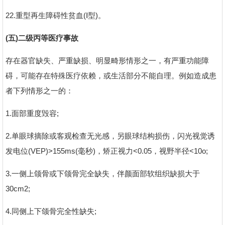
22.重型再生障碍性贫血(Ⅰ型)。
(五)二级丙等医疗事故
存在器官缺失、严重缺损、明显畸形情形之一，有严重功能障
碍，可能存在特殊医疗依赖，或生活部分不能自理。例如造成患
者下列情形之一的：
1.面部重度毁容;
2.单眼球摘除或客观检查无光感，另眼球结构损伤，闪光视觉诱
发电位(VEP)>155ms(毫秒)，矫正视力<0.05，视野半径<10o;
3.一侧上颌骨或下颌骨完全缺失，伴颜面部软组织缺损大于
30cm2;
4.同侧上下颌骨完全性缺失;