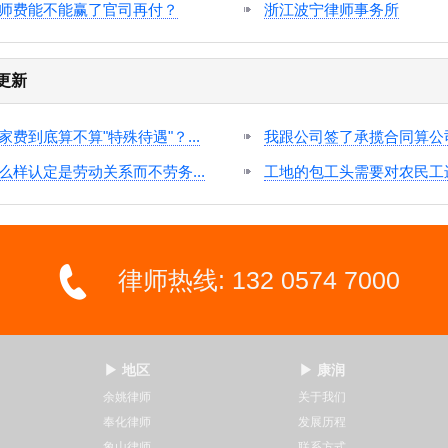
师费能不能赢了官司再付？
浙江波宁律师事务所
更新
家费到底算不算"特殊待遇"？...
我跟公司签了承揽合同算公司员
么样认定是劳动关系而不劳务...
工地的包工头需要对农民工进行
律师热线: 132 0574 7000
▶ 地区
▶ 康润
余姚律师
关于我们
奉化律师
发展历程
象山律师
联系方式