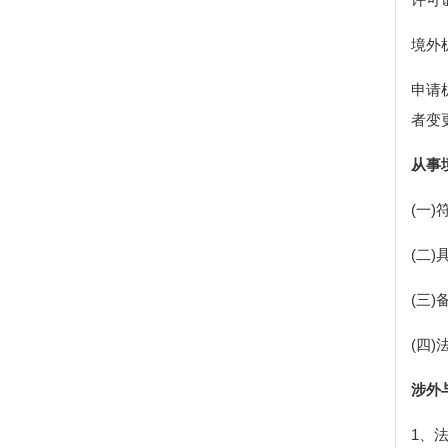
境外
申请
者变
从事
(一
(二
(三)
(四
涉外
1、