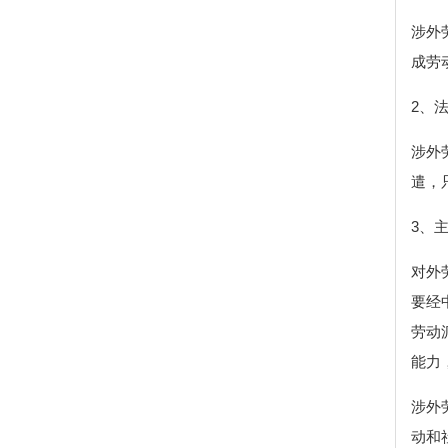
涉外
成劳
2、
涉外
遣，
3、
对外
要经
劳动
能力
涉外
动和