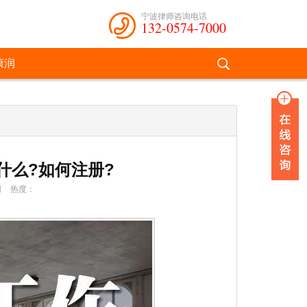
宁波律师咨询电话
132-0574-7000
康润
什么?如何注册?
网
热度：