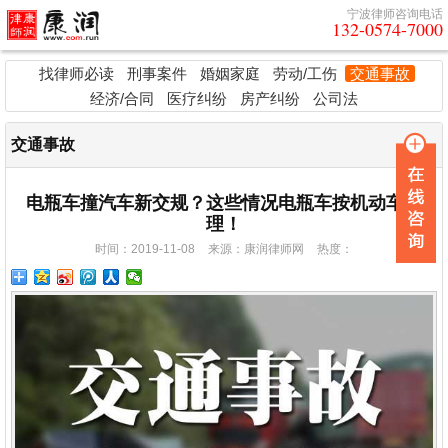
宁波律师咨询电话
132-0574-7000
找律师必读
刑事案件
婚姻家庭
劳动/工伤
交通事故
经济/合同
医疗纠纷
房产纠纷
公司法
交通事故
电瓶车撞汽车新交规？这些情况电瓶车按机动车处
理！
时间：2019-11-08
来源：
康润律师网
热度：