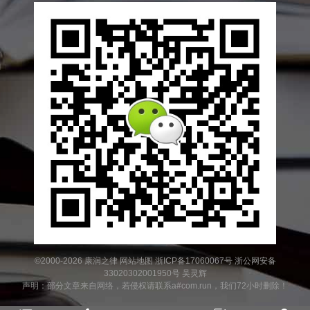
©2000-2026
康润之律
网站地图
浙ICP备17060067号
浙公网安备
33020302001950号
吴灵辉
声明：部分文章来自网络，若侵权请联系a#com.run，我们72小时删除！