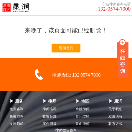
宁波律师咨询电话
132-0574-7000
来晚了，该页面可能已经删除！
返回首页
律师热线: 132 0574 7000
▶ 服务
▶ 律师
▶ 地区
▶ 康润
免费咨询
律师推荐
余姚律师
关于我们
免费咨询
收费标准
奉化律师
发展历程
发律师函
案件问答
象山律师
联系方式
律师微信咨询