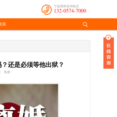
宁波律师咨询电话
132-0574-7000
康润
吗？还是必须等他出狱？
网
热度：