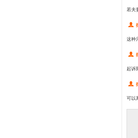
若夫
这种
起诉
可以