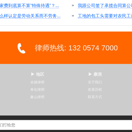
家费到底算不算"特殊待遇"？...
我跟公司签了承揽合同算公司员
么样认定是劳动关系而不劳务...
工地的包工头需要对农民工进行
律师热线: 132 0574 7000
▶ 地区
▶ 康润
余姚律师
关于我们
奉化律师
发展历程
象山律师
联系方式
00-2026
康润之律
网站地图
浙ICP备17060067号
浙公网安备33020302001950号
声明：部分文章来自网络，若侵权请联系a#com.run，我们72小时删除！